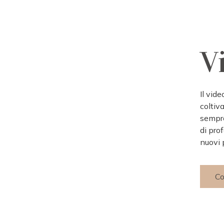
V
Il vid
coltiv
sempre
di pro
nuovi 
Co